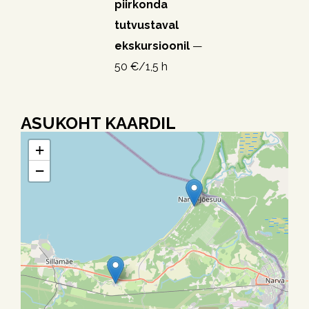
piirkonda
tutvustaval
ekskursioonil
—
50 €/1,5 h
ASUKOHT KAARDIL
+
−