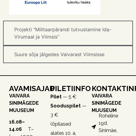
Projekti “Militaarpärandi tutvustamine Ida-
Virumaal ja Viimsis”
Suure sõja jälgedes Vaivarast Viimsisse
AVAMISAJAD
PILETIINFO
KONTAKTIN
VAIVARA
VAIVARA
Pilet
— 5 €
SINIMÄGEDE
SINIMÄGEDE
Sooduspilet
—
MUUSEUM
MUUSEUM
3 €
Roheline
16.08–
19d,
(õpilased
14.06
T–
Sinimäe,
alates 10. a,