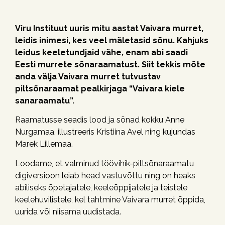
Viru Instituut uuris mitu aastat Vaivara murret,
leidis inimesi, kes veel mäletasid sõnu. Kahjuks
leidus keeletundjaid vähe, enam abi
saadi
Eesti murrete sõnaraamatust. Siit tekkis mõte
anda välja Vaivara murret tutvustav
piltsõnaraamat pealkirjaga “Vaivara kiele
sanaraamatu”.
Raamatusse seadis lood ja sõnad kokku Anne
Nurgamaa, illustreeris Kristiina Avel ning kujundas
Marek Lillemaa.
Loodame, et valminud töövihik-piltsõnaraamatu
digiversioon leiab head vastuvõttu ning on heaks
abiliseks õpetajatele, keeleõppijatele ja teistele
keelehuvilistele, kel tahtmine Vaivara murret õppida,
uurida või niisama uudistada.