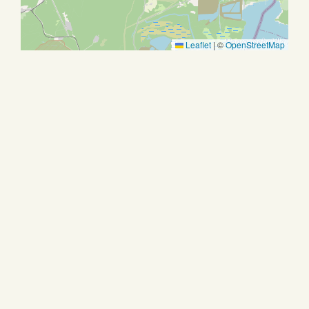
Leaflet
|
©
OpenStreetMap