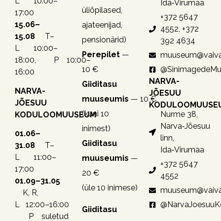
L 10:00–
Ida‑Virumaa
üliõpilased,
17:00
+372 5647
15.06–
ajateenijad,
4552, +372
15.08
T–
pensionärid)
392 4634
L 10:00–
Perepilet
—
muuseum@vaiva
18:00, P 10:00–
10 €
@SinimagedeM
16:00
NARVA-
Giiditasu
NARVA-
JÕESUU
muuseumis
— 10 €
JÕESUU
KODULOOMUUSE
(kuni 10
Nurme 38,
KODULOOMUUSEUM
Narva‑Jõesuu
inimest)
01.06–
linn,
Giiditasu
31.08
T–
Ida‑Virumaa
L 11:00–
muuseumis
—
+372 5647
17:00
20 €
4552
01.09–31.05
(üle 10 inimese)
muuseum@vaiva
K, R,
@NarvaJoesuu
L 12:00–16:00
Giiditasu
P suletud