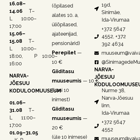
16.08–
19d,
(õpilased
14.06
T–
Sinimäe,
alates 10. a,
L 10:00–
Ida‑Virumaa
üliõpilased,
17:00
+372 5647
15.06–
ajateenijad,
4552, +372
15.08
T–
pensionärid)
392 4634
L 10:00–
Perepilet
—
muuseum@vaiva
18:00, P 10:00–
10 €
@SinimagedeM
16:00
NARVA-
Giiditasu
NARVA-
JÕESUU
muuseumis
— 10 €
JÕESUU
KODULOOMUUSE
(kuni 10
Nurme 38,
KODULOOMUUSEUM
Narva‑Jõesuu
inimest)
01.06–
linn,
Giiditasu
31.08
T–
Ida‑Virumaa
L 11:00–
muuseumis
—
+372 5647
17:00
20 €
4552
01.09–31.05
(üle 10 inimese)
muuseum@vaiva