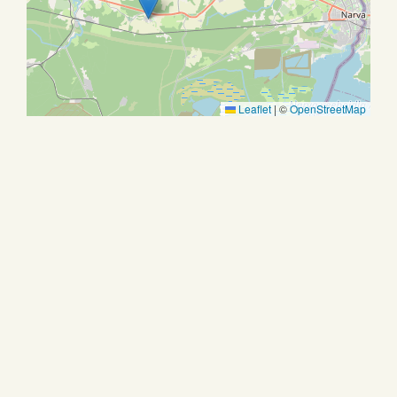
Leaflet
|
©
OpenStreetMap