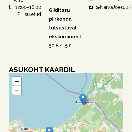
K, R,
@NarvaJoesuu
L 12:00–16:00
Giiditasu
P suletud
piirkonda
tutvustaval
ekskursioonil
—
50 €/1,5 h
ASUKOHT KAARDIL
+
−