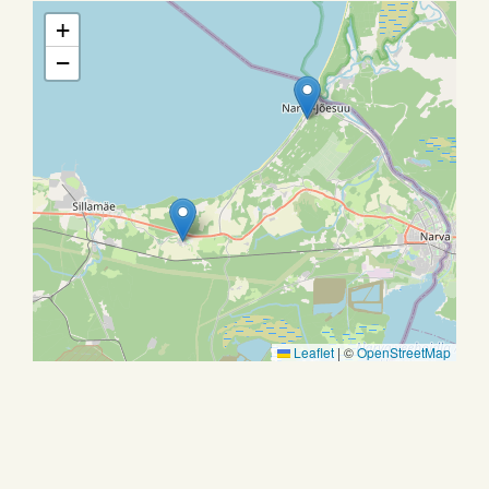
+
−
Leaflet
|
©
OpenStreetMap