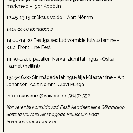
märkmeid – Igor Kopõtin
12.45-13.15 e
riüksus Vaide – Aart Nõmm
13.15-14.00 lõunapaus
14.00-14.30 Eestiga seotud vormide tutvustamine –
klubi Front Line Eesti
14.30-15.00 pataljon Narva Izjumi lahingus –Oskar
Talmet (helilint)
15.15-18.00 Sinimägede lahinguvälja külastamine – Art
Johanson, Aart Nõmm, Olavi Punga
Info:
muuseum@vaivara.ee
, 56474552
Konverentsi korraldavad Eesti Akadeemiline Sõjaajaloo
Selts ja Vaivara Sinimägede Muuseum
Eesti
Sõjamuuseumi toetusel