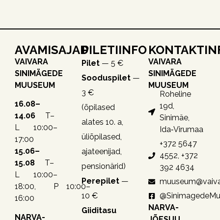
AVAMISAJAD
PILETIINFO
KONTAKTIN
VAIVARA
VAIVARA
Pilet
— 5 €
SINIMÄGEDE
SINIMÄGEDE
Sooduspilet
—
MUUSEUM
MUUSEUM
3 €
Roheline
16.08–
19d,
(õpilased
14.06
T–
Sinimäe,
alates 10. a,
L 10:00–
Ida‑Virumaa
üliõpilased,
17:00
+372 5647
15.06–
ajateenijad,
4552, +372
15.08
T–
pensionärid)
392 4634
L 10:00–
Perepilet
—
muuseum@vaiva
18:00, P 10:00–
10 €
@SinimagedeM
16:00
NARVA-
Giiditasu
NARVA-
JÕESUU