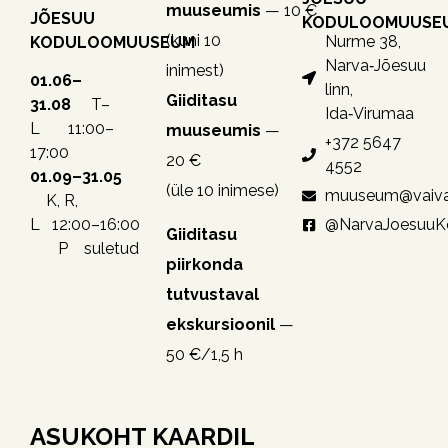
muuseumis
— 10 €
JÕESUU
KODULOOMUUSE
(kuni 10
Nurme 38,
KODULOOMUUSEUM
Narva‑Jõesuu
inimest)
01.06–
linn,
Giiditasu
31.08
T–
Ida‑Virumaa
L 11:00–
muuseumis
—
+372 5647
17:00
20 €
4552
01.09–31.05
(üle 10 inimese)
muuseum@vaiva
K, R,
@NarvaJoesuu
L 12:00–16:00
Giiditasu
P suletud
piirkonda
tutvustaval
ekskursioonil
—
50 €/1,5 h
ASUKOHT KAARDIL