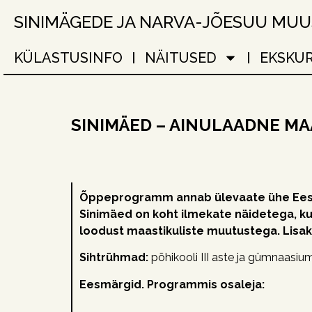
SINIMÄGEDE JA NARVA-JÕESUU MU
KÜLASTUSINFO
NÄITUSED
EKSKU
SINIMÄED – AINULAADNE M
Õppeprogramm annab ülevaate ühe Eesti 
Sinimäed on koht ilmekate näidetega, ku
loodust maastikuliste muutustega. Lis
Sihtrühmad:
põhikooli III aste ja gümnaasiu
Eesmärgid. Programmis osaleja: