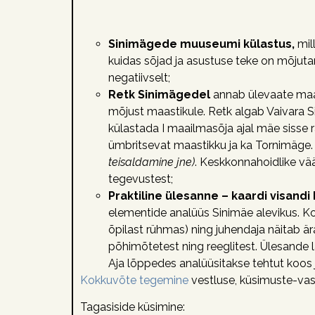
Sinimägede muuseumi külastus,
mil
kuidas sõjad ja asustuse teke on mõjut
negatiivselt;
Retk Sinimägedel
annab ülevaate maast
mõjust maastikule. Retk algab Vaivara 
külastada I maailmasõja ajal mäe sisse 
ümbritsevat maastikku ja ka Tornimäge.
teisaldamine jne)
. Keskkonnahoidlike vää
tegevustest;
Praktiline ülesanne – kaardi visand
elementide analüüs Sinimäe alevikus. 
õpilast rühmas) ning juhendaja näitab är
põhimõtetest ning reeglitest. Ülesande 
Aja lõppedes analüüsitakse tehtut koos 
Kokkuvõte tegemine
vestluse, küsimuste-vast
Tagasiside küsimine: