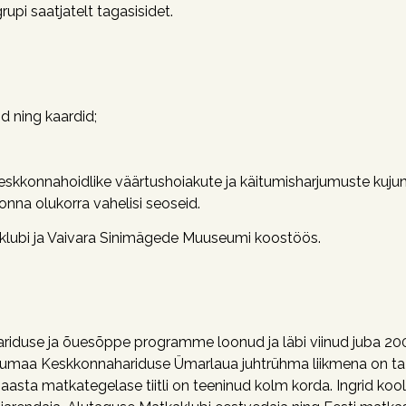
pi saatjatelt tagasisidet.
id ning kaardid;
eskkonnahoidlike väärtushoiakute ja käitumisharjumuste kuj
onna olukorra vahelisi seoseid.
lubi ja Vaivara Sinimägede Muuseumi koostöös.
iduse ja õuesõppe programme loonud ja läbi viinud juba 20
Virumaa Keskkonnahariduse Ümarlaua juhtrühma liikmena on ta 
asta matkategelase tiitli on teeninud kolm korda. Ingrid koolita