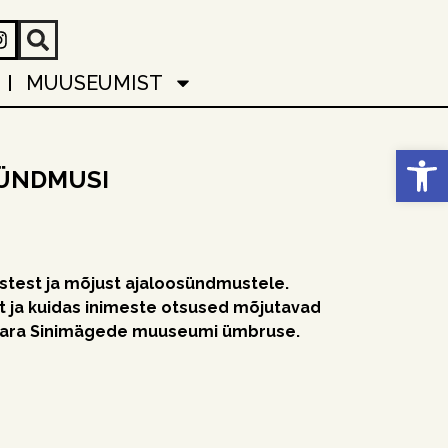
MUUSEUMIST
Open
SÜNDMUSI
test ja mõjust ajaloosündmustele.
t ja kuidas inimeste otsused mõjutavad
ivara Sinimägede muuseumi ümbruse.