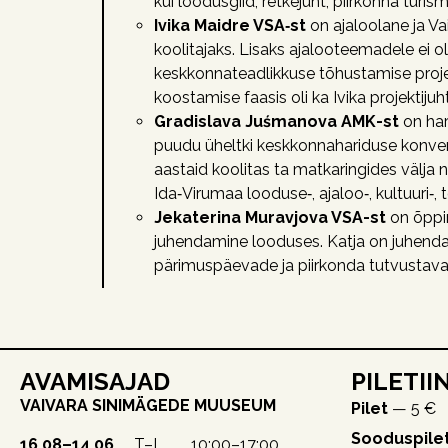
kui loodusgiid, retkejuht, piirkonna tur
Ivika Maidre VSA‑st
on ajaloolane ja Va
koolitajaks. Lisaks ajalooteemadele ei 
keskkonnateadlikkuse tõhustamise projek
koostamise faasis oli ka Ivika projektijuht
Gradislava Juśmanova AMK-st
on har
puudu üheltki keskkonnahariduse konvere
aastaid koolitas ta matkaringides välja
Ida‑Virumaa looduse‑, ajaloo‑, kultuuri‑, 
Jekaterina Muravjova VSA-st
on õppi
juhendamine looduses. Katja on juhendan
pärimuspäevade ja piirkonda tutvustava
AVAMISAJAD
PILETII
VAIVARA SINIMÄGEDE MUUSEUM
Pilet
— 5 €
Sooduspile
16.08–14.06
T–L 10:00–17:00