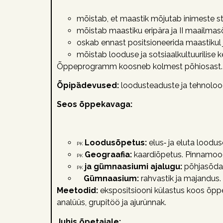
mõistab, et maastik mõjutab inimeste st
mõistab maastiku eripära ja II maailmasõ
oskab ennast positsioneerida maastikul 
mõistab looduse ja sotsiaalkultuurilise 
Õppeprogramm koosneb kolmest põhiosast.
Õpipädevused:
loodusteaduste ja tehnoloog
Seos õppekavaga:
Loodusõpetus:
elus‑ ja eluta loodus
PK
Geograafia:
kaardiõpetus. Pinnamoo
PK
ja gümnaasiumi ajalugu:
põhjasõda,
PK
Gümnaasium:
rahvastik ja majandus.
Meetodid:
ekspositsiooni külastus koos õppe
analüüs, grupitöö ja ajurünnak.
Juhis õpetajale: