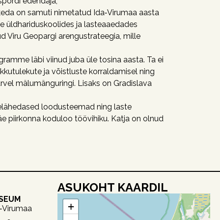
aspordi edendaja;
k, keda on samuti nimetatud Ida‑Virumaa aasta
äe üldhariduskoolides ja lasteaaedades
d Viru Geopargi arengustrateegia, mille
amme läbi viinud juba üle tosina aasta. Ta ei
kutulekute ja võistluste korraldamisel ning
ärvel mälumänguringi. Lisaks on Gradislava
melähedased loodusteemad ning laste
e piirkonna koduloo töövihiku. Katja on olnud
ASUKOHT KAARDIL
USEUM
+
a‑Virumaa