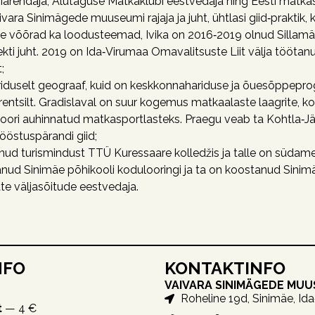
ismiarendaja, Alutaguse Matkaklubi eestvedaja ning Eesti matk
ivara Sinimägede muuseumi rajaja ja juht, ühtlasi giid‑prakti
ole võõrad ka loodusteemad, Ivika on 2016‑2019 olnud Sillam
ti juht. 2019 on Ida‑Virumaa Omavalitsuste Liit välja töötanu
;
iduselt geograaf, kuid on keskkonnahariduse ja õuesõppeprogr
ntsilt. Gradislaval on suur kogemus matkaalaste laagrite, kok
 noori auhinnatud matkasportlasteks. Praegu veab ta Kohtla‑J
tööstuspärandi giid;
nud turismindust TTÜ Kuressaare kolledžis ja talle on süda
ud Sinimäe põhikooli kodulooringi ja ta on koostanud Sinimä
te väljasõitude eestvedaja.
NFO
KONTAKTINFO
VAIVARA SINIMÄGEDE MU
Roheline 19d, Sinimäe, Id
t
— 4 €