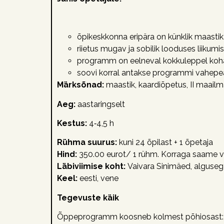
õpikeskkonna eripära on künklik maastik
riietus mugav ja sobilik looduses liiku
programm on eelneval kokkuleppel koha
soovi korral antakse programmi vahepea
Märksõnad:
maastik, kaardiõpetus, II maail
Aeg:
aastaringselt
Kestus:
4‑4,5 h
Rühma suurus:
kuni 24 õpilast + 1 õpetaja
Hind:
350.00 eurot/ 1 rühm. Korraga saame v
Läbiviimise koht:
Vaivara Sinimäed, alguse
Keel:
eesti, vene
Tegevuste käik
Õppeprogramm koosneb kolmest põhiosast: