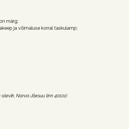
 on märg;
makeep ja võimaluse korral taskulamp;
 alevik, Narva-Jõesuu linn 40101)