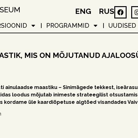
USEUM
ENG
RUS
RSIOONID
PROGRAMMID
UUDISED
AASTIK, MIS ON MÕJUTANUD AJALOO
ainulaadse maastiku – Sinimägede tekkest, iseärasus
idas loodus mõjutab inimeste strateegilist otsustamis
aks kordame üle kaardiõpetuse algtõed visandades Va
m