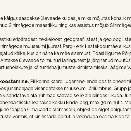
le käigus saadakse ülevaade kuidas ja miks mõjutas kohalik maa
anud Sinimägede maastikku ning kas asustus mõjub Sinimägede
iku eripäradest, tekkeloost, geograafilistest ja geoloogilist
Sinimägede muuseumi juurest Pargi‑ ehk Lastekodumäele, kus 
rajatud käike, kus on näha ka mäe sisemust. Edasi liigume P
 Antakse ülevaade toimunud lahingutest ja järgnenud muutus
rtushoiakute ja käitumisharjumuste kinnistamiseks räägime Va
i koostamine.
Piirkonna kaardi lugemine, enda positsioneeri
Koos juhendajaga visandatakse muuseumi lähiümbrus. Grupp 
a visandatava ala, rühmad saavad selle ala piirides liikuda. 
lahendamiseks lepitakse kokku kindel aeg, max 30 minutit. Mee
juhendajaga (ilmakaarte olemasolu, objektide õiget paigutamis
uste vormis, et kinnistada õpitut ja veenduda eesmärkide tä