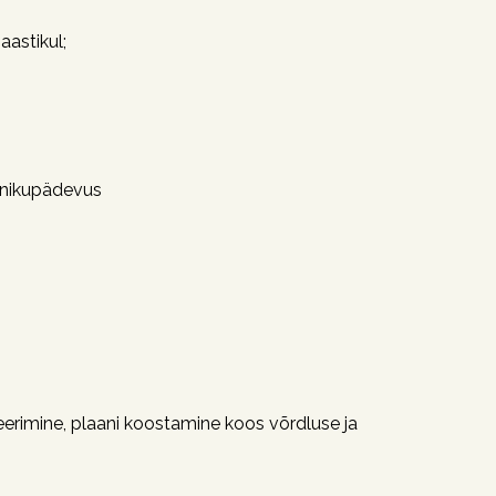
aastikul;
danikupädevus
eerimine, plaani koostamine koos võrdluse ja