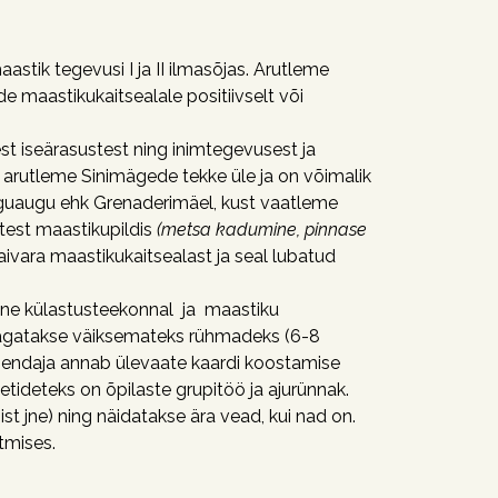
stik tegevusi I ja II ilmasõjas. Arutleme
 maastikukaitsealale positiivselt või
est iseärasustest ning inimtegevusest ja
arutleme Sinimägede tekke üle ja on võimalik
õrguaugu ehk Grenaderimäel, kust vaatleme
test maastikupildis
(metsa kadumine, pinnase
ivara maastikukaitsealast ja seal lubatud
mine külastusteekonnal ja maastiku
jagatakse väiksemateks rühmadeks (6-8
Juhendaja annab ülevaate kaardi koostamise
tideteks on õpilaste grupitöö ja ajurünnak.
t jne) ning näidatakse ära vead, kui nad on.
itmises.