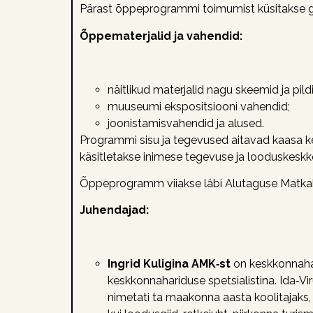
Pärast õppeprogrammi toimumist küsitakse gru
Õppematerjalid ja vahendid:
näitlikud materjalid nagu skeemid ja pild
muuseumi ekspositsiooni vahendid;
joonistamisvahendid ja alused.
Programmi sisu ja tegevused aitavad kaasa k
käsitletakse inimese tegevuse ja looduskeskk
Õppeprogramm viiakse läbi Alutaguse Matkak
Juhendajad:
Ingrid Kuligina AMK‑st
on keskkonnahar
keskkonnahariduse spetsialistina. Ida‑
nimetati ta maakonna aasta koolitajaks, a