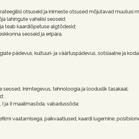
rateegilisi otsuseid ja inimeste otsused mõjutavad muutusi m
ja lahingute vahelisi seoseid;
ja teab kaardiõpetuse algtõdesid;
keskkonna seoseid ja eripära.
iate pädevus, kultuuri‑ ja väärtuspädevus, sotsiaalne ja ko
e seosed. Inimtegevus, tehnoloogia ja looduslik tasakaal;
d;
 I ja II maailmasõda, vabadussõda;
filmi vaatamisega, paikvaatlused, kaardi lugemine, positsion