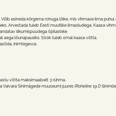
. Võib esineda kõrgema rohuga lõike, mis vihmase ilma puhul
miseks. Arvestada tuleb Eesti muutlike ilmaoludega. Kaasa vih
ndatav liikumispuudega õpilastele;
l aega lõunapausiks. Söök tuleb omal kaasa võtta.
masõda, inimtegevus
astu võtta maksimaalselt 3 rühma.
ga Vaivara Sinimägede muuseumi juures
(Roheline 19 D Sinimäe