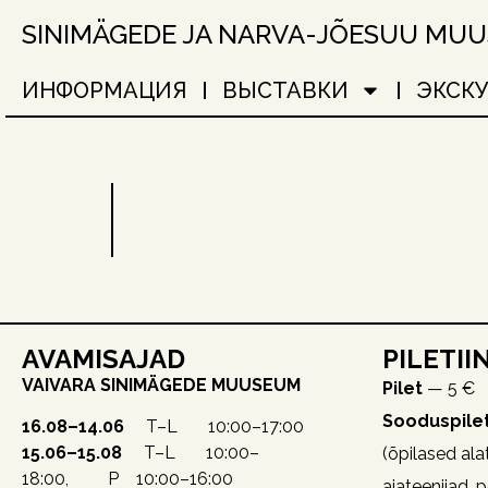
SINIMÄGEDE JA NARVA-JÕESUU MU
ИНФОРМАЦИЯ
ВЫСТАВКИ
ЭКСК
AVAMISAJAD
PILETII
VAIVARA SINIMÄGEDE MUUSEUM
Pilet
— 5 €
Sooduspile
16.08–14.06
T–L 10:00–17:00
15.06–15.08
T–L 10:00–
(õpilased alat
18:00, P 10:00–16:00
ajateenijad, 