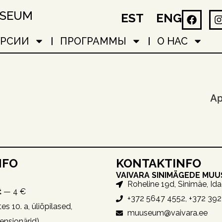
USEUM
EST
ENG
УРСИИ
ПРОГРАММЫ
О НАС
А
NFO
KONTAKTINFO
VAIVARA SINIMÄGEDE MU
Roheline 19d, Sinimäe, Id
t
— 4 €
+372 5647 4552, +372 39
es 10. a, üliõpilased,
muuseum@vaivara.ee
pensionärid)