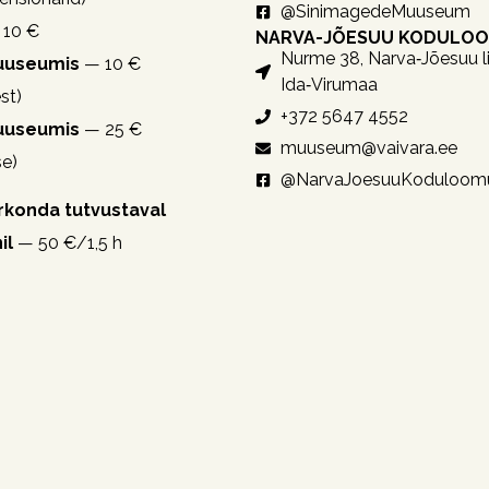
@SinimagedeMuuseum
10 €
NARVA-JÕESUU KODULO
Nurme 38, Narva‑Jõesuu li
muuseumis
— 10 €
Ida‑Virumaa
st)
+372 5647 4552
muuseumis
— 25 €
muuseum@vaivara.ee
se)
@NarvaJoesuuKoduloom
irkonda tutvustaval
il
— 50 €/1,5 h