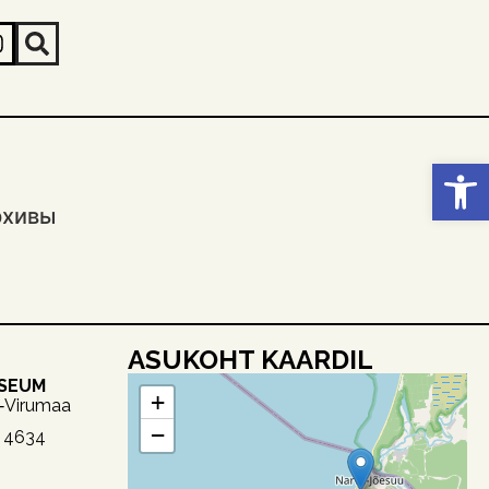
Откры
рхивы
ASUKOHT KAARDIL
USEUM
+
a‑Virumaa
−
2 4634