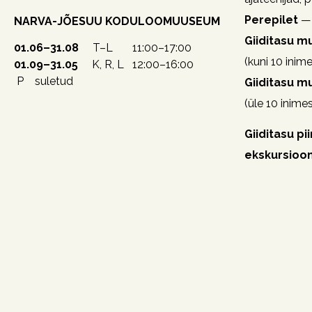
Perepilet
— 
NARVA-JÕESUU KODULOOMUUSEUM
Giiditasu 
01.06–31.08
T–L 11:00–17:00
(kuni 10 inime
01.09–31.05
K, R, L 12:00–16:00
P suletud
Giiditasu 
(üle 10 inime
Giiditasu pi
ekskursioon