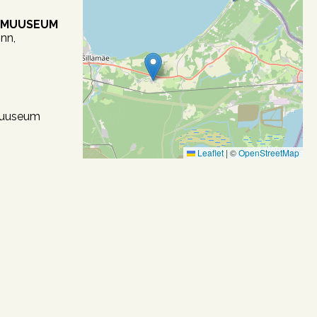
OMUUSEUM
nn,
uuseum
Leaflet
|
©
OpenStreetMap