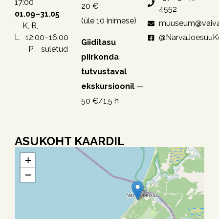
17:00
20 €
4552
01.09–31.05
(üle 10 inimese)
muuseum@vaiva
K, R,
@NarvaJoesuu
L 12:00–16:00
Giiditasu
P suletud
piirkonda
tutvustaval
ekskursioonil
—
50 €/1,5 h
ASUKOHT KAARDIL
+
−