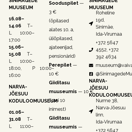
SINIMÄGEDE
SINIMÄGEDE
Sooduspilet
—
MUUSEUM
MUUSEUM
3 €
Roheline
16.08–
19d,
(õpilased
14.06
T–
Sinimäe,
alates 10. a,
L 10:00–
Ida‑Virumaa
üliõpilased,
17:00
+372 5647
15.06–
ajateenijad,
4552, +372
15.08
T–
pensionärid)
392 4634
L 10:00–
Perepilet
—
muuseum@vaiva
18:00, P 10:00–
10 €
@SinimagedeM
16:00
NARVA-
Giiditasu
NARVA-
JÕESUU
muuseumis
— 10 €
JÕESUU
KODULOOMUUSE
(kuni 10
Nurme 38,
KODULOOMUUSEUM
Narva‑Jõesuu
inimest)
01.06–
linn,
Giiditasu
31.08
T–
Ida‑Virumaa
L 11:00–
muuseumis
—
+372 5647