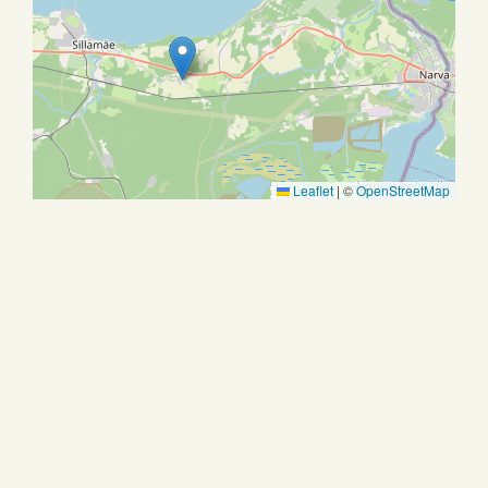
Leaflet
|
©
OpenStreetMap