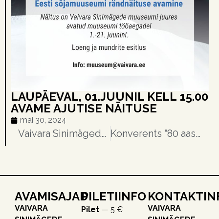
LAUPÄEVAL, 01.JUUNIL KELL 15.00
AVAME AJUTISE NÄITUSE
mai 30, 2024
Vaivara Sinimägede muuseumis ootab külastajaid uus näitus inimestest ja saatustest
Konverents “80 aastat Sinimägede lahingutest”
AVAMISAJAD
PILETIINFO
KONTAKTIN
VAIVARA
VAIVARA
Pilet
— 5 €