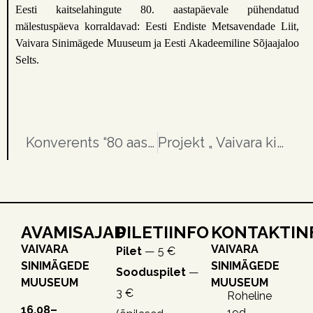
Eesti kaitselahingute 80. aastapäevale pühendatud
mälestuspäeva korraldavad: Eesti Endiste Metsavendade Liit,
Vaivara Sinimägede Muuseum ja Eesti Akadeemiline Sõjaajaloo
Selts.
Konverents “80 aastat Sinimägede lahingutest”
Projekt „ Vaivara kihelkonna kultuuri- ja keelepärandi tutvustamine”
AVAMISAJAD
PILETIINFO
KONTAKTIN
VAIVARA
VAIVARA
Pilet
— 5 €
SINIMÄGEDE
SINIMÄGEDE
Sooduspilet
—
MUUSEUM
MUUSEUM
3 €
Roheline
16.08–
19d,