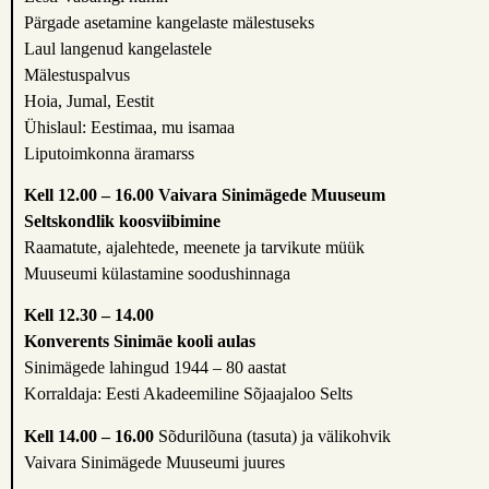
Pärgade asetamine kangelaste mälestuseks
Laul langenud kangelastele
Mälestuspalvus
Hoia, Jumal, Eestit
Ühislaul: Eestimaa, mu isamaa
Liputoimkonna äramarss
Kell 12.00 – 16.00 Vaivara Sinimägede Muuseum
Seltskondlik koosviibimine
Raamatute, ajalehtede, meenete ja tarvikute müük
Muuseumi külastamine soodushinnaga
Kell 12.30 – 14.00
Konverents Sinimäe kooli aulas
Sinimägede lahingud 1944 – 80 aastat
Korraldaja: Eesti Akadeemiline Sõjaajaloo Selts
Kell 14.00 – 16.00
Sõdurilõuna (tasuta) ja välikohvik
Vaivara Sinimägede Muuseumi juures