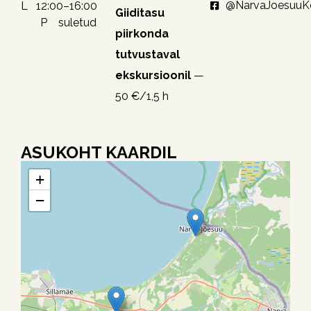
@NarvaJoesuu
L 12:00–16:00
Giiditasu
P suletud
piirkonda
tutvustaval
ekskursioonil
—
50 €/1,5 h
ASUKOHT KAARDIL
+
−