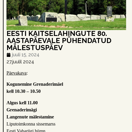
EESTI KAITSELAHINGUTE 80.
AASTAPÄEVALE PÜHENDATUD
MÄLESTUSPÄEV
juuli 15, 2024
27.juulil 2024
Päevakava
:
Kogunemine Grenaderimäel
kell 10.30 – 10.50
Algus kell 11.00
Grenaderimägi
Langenute mälestamine
Liputoimkonna sissemarss
Eesti Vabariigi hümn