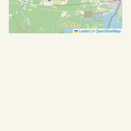
Leaflet
|
©
OpenStreetMap