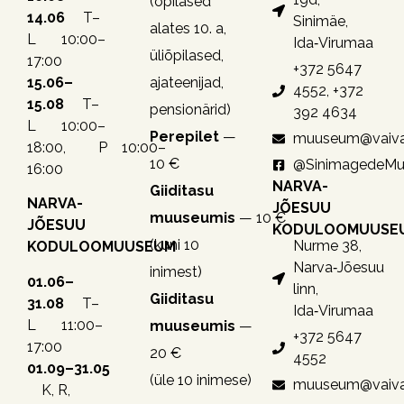
(õpilased
14.06
T–
Sinimäe,
alates 10. a,
L 10:00–
Ida‑Virumaa
üliõpilased,
17:00
+372 5647
15.06–
ajateenijad,
4552, +372
15.08
T–
pensionärid)
392 4634
L 10:00–
Perepilet
—
muuseum@vaiva
18:00, P 10:00–
10 €
@SinimagedeM
16:00
NARVA-
Giiditasu
NARVA-
JÕESUU
muuseumis
— 10 €
JÕESUU
KODULOOMUUSE
(kuni 10
Nurme 38,
KODULOOMUUSEUM
Narva‑Jõesuu
inimest)
01.06–
linn,
Giiditasu
31.08
T–
Ida‑Virumaa
L 11:00–
muuseumis
—
+372 5647
17:00
20 €
4552
01.09–31.05
(üle 10 inimese)
muuseum@vaiva
K, R,